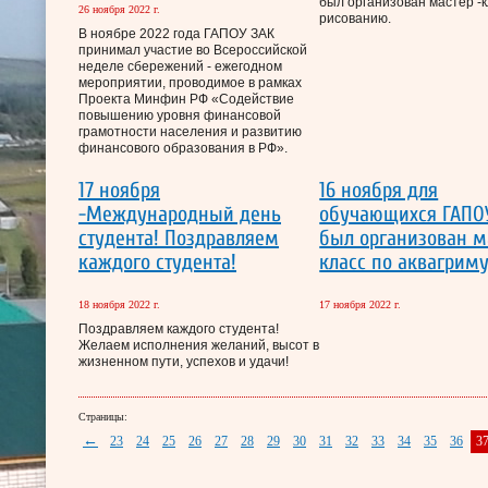
был организован мастер -к
26 ноября 2022 г.
рисованию.
В ноябре 2022 года ГАПОУ ЗАК
принимал участие во Всероссийской
неделе сбережений - ежегодном
мероприятии, проводимое в рамках
Проекта Минфин РФ «Содействие
повышению уровня финансовой
грамотности населения и развитию
финансового образования в РФ».
17 ноября
16 ноября для
-Международный день
обучающихся ГАПО
студента! Поздравляем
был организован м
каждого студента!
класс по аквагриму
18 ноября 2022 г.
17 ноября 2022 г.
Поздравляем каждого студента!
Желаем исполнения желаний, высот в
жизненном пути, успехов и удачи!
Страницы:
←
23
24
25
26
27
28
29
30
31
32
33
34
35
36
3