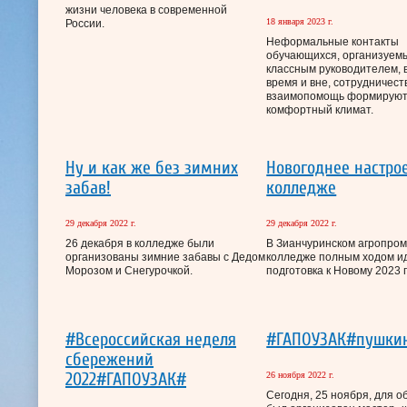
жизни человека в современной
18 января 2023 г.
России.
Неформальные контакты
обучающихся, организуем
классным руководителем, 
время и вне, сотрудничест
взаимопомощь формируют
комфортный климат.
Ну и как же без зимних
Новогоднее настро
забав!
колледже
29 декабря 2022 г.
29 декабря 2022 г.
26 декабря в колледже были
В Зианчуринском агропр
организованы зимние забавы с Дедом
колледже полным ходом и
Морозом и Снегурочкой.
подготовка к Новому 2023 г
#Всероссийская неделя
#ГАПОУЗАК#пушки
сбережений
2022#ГАПОУЗАК#
26 ноября 2022 г.
Сегодня, 25 ноября, для 