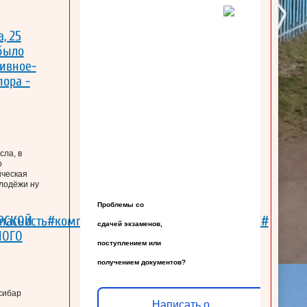
, 25
 было
ивное-
пора -
сла, в
о
нческая
олодёжи ну
Проблемы со

опасность#компьютернаяграмотность#ГАПОУЗАК#
РСКОЙ
сдачей экзаменов,

НОГО
поступлением или

получением документов?
сибар
Написать о