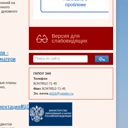
инений на
проблеме
ённого
 духовного
Версия для
слабовидящих
ля -
 матери
ГАПОУ ЗАК
Телефон
вые планы.
8(34785)2-71-45
но,
Факс
8(34785)2-71-45
Эл. почта
pl116@yandex.ru
.
иентация#ЦОППРБ#
удентов