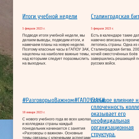
Итоги учебной недели
Сталинградская би
5 февраля 2023 г.
5 февраля 2023 г.
Подводя итоги учебной недели, мы
Есть в календаре такие да
делаем выводы, подводим итоги, и
навечно вписаны в героич
намечаем планы на новую неделю.
летопись страны. Одна из
Поэтому классные часы в ГАПОУ ЗАК,
Сталинградская битва. 200
нацелены на наиболее важные темы,
ночей ожесточённых боёв
над которыми следует поразмыслить
завершились решающей п
на выходных.
русских войск.
#РазговорыоВажном#ГАПОУЗАК#
Большое влияние н
сплоченность колл
оказывает его
18 января 2023 г.
С нового учебного года во всех школах
неофициальная
и колледжах страны каждый
организационная
понедельник начинается с занятия
структура.
«Разговоры о важном». Основные
темы связаны с ключевыми аспектами