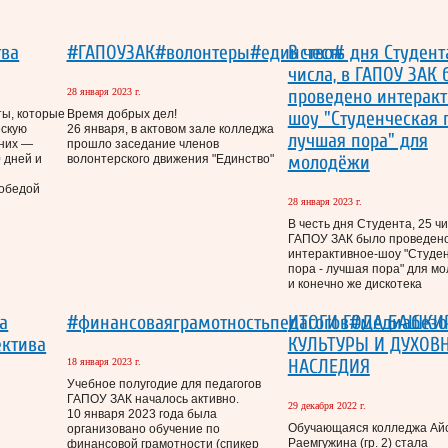
тва
#ГАПОУЗАК#волонтеры#единство#
В честь дня Студента
числа, в ГАПОУ ЗАК
проведено интеракт
28 января 2023 г.
ты, которые
Время добрых дел!
шоу "Студенческая 
ескую
26 января, в актовом зале колледжа
лучшая пора" для
 них —
прошло заседание членов
молодёжи
 дней и
волонтерского движения "Единство"
обедой
28 января 2023 г.
В честь дня Студента, 25 чи
ГАПОУ ЗАК было проведен
интерактивное-шоу "Студе
пора - лучшая пора" для м
и конечно же дискотека
а
#финансоваяграмотностьпедагогов#медиабез
ИТОГИ ГОДА БАШКИ
ектива
КУЛЬТУРЫ И ДУХОВ
НАСЛЕДИЯ
18 января 2023 г.
Учебное полугодие для педагогов
ГАПОУ ЗАК началось активно.
29 декабря 2022 г.
10 января 2023 года была
Обучающаяся колледжа Ай
организовано обучение по
Раемгужина (гр. 2) стала
финансовой грамотности (спикер