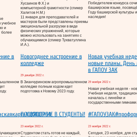
Победителем конкурса соч
Хусаинов Ф.Х.) и
башкирском языке, посвящ
компьютерной грамотности (спикер
Году башкирской культуры и
Халитов Н.М.)
наследия!
11 января для преподавателей и
ые
мастеров были представлены приемы
в учебное
эмоциональной разгрузки в виде
во и
физических упражнений, которые
 более
можно использовать на занятиях с
обучающимися (спикер Тухватуллина
И.А.).
ение в
Новогоднее настроение в
Новая учебная неде
колледже
новые планы. День
в ГАПОУ ЗАК
29 декабря 2022 г.
омышленном
В Зианчуринском агропромышленном
29 ноября 2022 г.
дет
колледже полным ходом идет
Новая учебная неделя - но
оду.
подготовка к Новому 2023 году.
Учебная неделя, традицион
началась с линейки и
государственными гимнами
нскаякарта#ЦОППРБ#
ПОСВЯЩЕНИЕ В СТУДЕНТЫ!
#ГАПОУЗАК#профор
23 ноября 2022 г.
23 ноября 2022 г.
обучающихся
Студентом стать готов не каждый,
Сегодня, 23 ноября, для ст