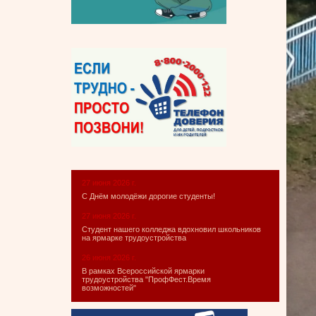
27 июня 2026 г.
С Днём молодёжи дорогие студенты!
27 июня 2026 г.
Студент нашего колледжа вдохновил школьников
на ярмарке трудоустройства
26 июня 2026 г.
В рамках Всероссийской ярмарки
трудоустройства "ПрофФест.Время
возможностей"