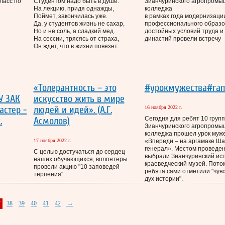
ласс по
Студентом надо быть в душе.
Зианчуринского агропромы
На лекцию, придя однажды,
колледжа
Поймет, закончилась уже.
в рамках года модернизаци
Да, у студентов жизнь не сахар,
профессионального образо
Но и не соль, а сладкий мед.
достойных условий труда и
На сессии, трясясь от страха,
династий провели встречу
Он ждет, что в жизни повезет.
«Толерантность – это
#урокмужества#га
У ЗАК
искусство жить в мире
астер -
людей и идей». (А.Г.
16 ноября 2022 г.
.
Асмолов)
Сегодня для ребят 10 гру
Зианчуринского агропромы
колледжа прошел урок муж
17 ноября 2022 г.
«Впереди – на аргамаке Ш
генерал». Местом проведе
С целью достучаться до сердец
выбрали Зианчуринский ист
наших обучающихся, волонтеры
краеведческий музей. Потом
провели акцию "10 заповедей
ребята сами отметили "чув
терпения".
дух истории".
→
7
38
39
40
41
42