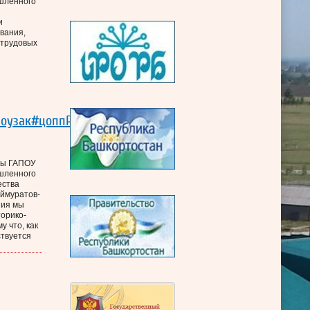
шленного
и
вания,
 трудовых
поузак#цоппРБ#
ппы ГАПОУ
шленного
ества
аймуратов-
ния мы
орико-
у что, как
ствуется