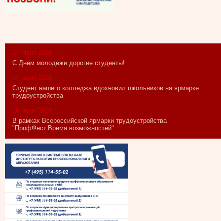
27 июня 2026 г.
С Днём молодёжи дорогие студенты!
27 июня 2026 г.
Студент нашего колледжа вдохновил школьников на ярмарке
трудоустройства
26 июня 2026 г.
В рамках Всероссийской ярмарки трудоустройства
"ПрофФест.Время возможностей"