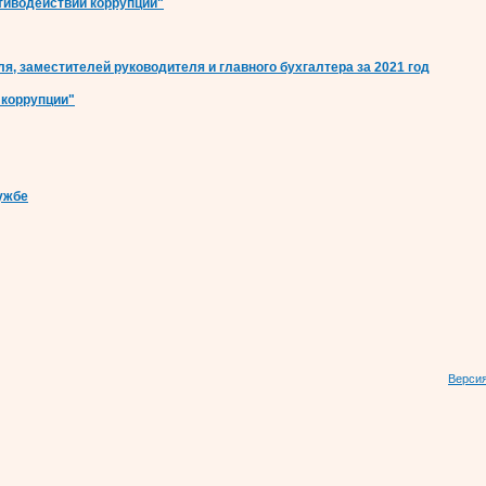
отиводействии коррупции"
я, заместителей руководителя и главного бухгалтера
за 2021 год
 коррупции"
ужбе
Версия