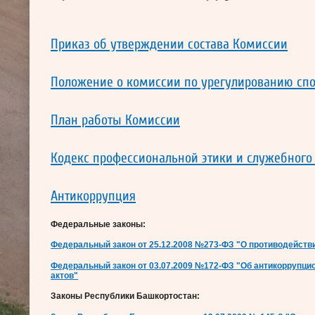
Приказ об утверждении состава Комиссии
Положение о комиссии по урегулированию сп
План работы Комиссии
Кодекс профессиональной этики и служебного
Антикоррупция
Федеральные законы:
Федеральный закон от 25.12.2008 №273-ФЗ "О противодейств
Федеральный закон от 03.07.2009 №172-ФЗ "Об антикоррупци
актов"
Законы Республики Башкортостан: