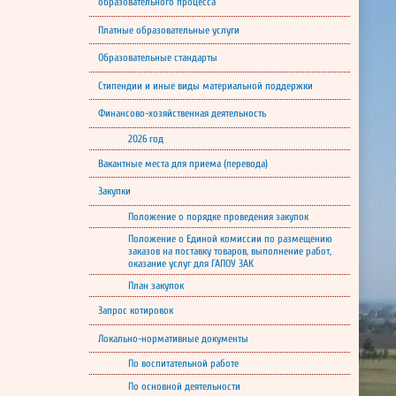
образовательного процесса
Платные образовательные услуги
Образовательные стандарты
Стипендии и иные виды материальной поддержки
Финансово-хозяйственная деятельность
2026 год
Вакантные места для приема (перевода)
Закупки
Положение о порядке проведения закупок
Положение о Единой комиссии по размещению
заказов на поставку товаров, выполнение работ,
оказание услуг для ГАПОУ ЗАК
План закупок
Запрос котировок
Локально-нормативные документы
По воспитательной работе
По основной деятельности