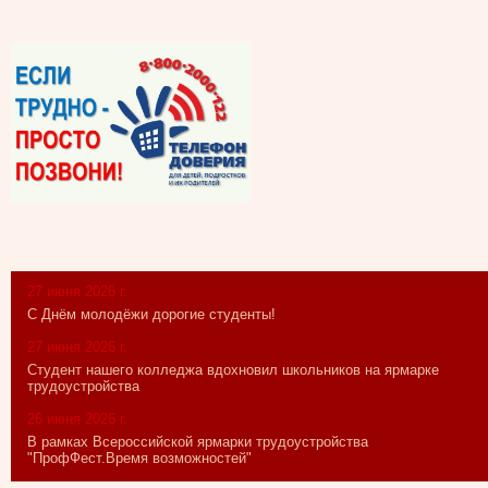
27 июня 2026 г.
С Днём молодёжи дорогие студенты!
27 июня 2026 г.
Студент нашего колледжа вдохновил школьников на ярмарке
трудоустройства
26 июня 2026 г.
В рамках Всероссийской ярмарки трудоустройства
"ПрофФест.Время возможностей"