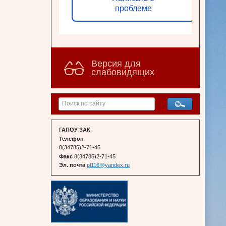
проблеме
Версия для
слабовидящих
ГАПОУ ЗАК
Телефон
8(34785)2-71-45
Факс
8(34785)2-71-45
Эл. почта
pl116@yandex.ru