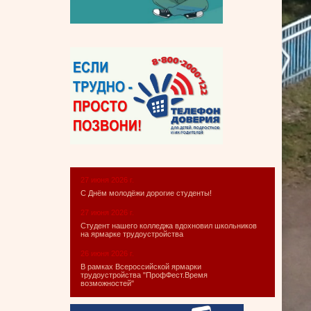
27 июня 2026 г.
С Днём молодёжи дорогие студенты!
27 июня 2026 г.
Студент нашего колледжа вдохновил школьников
на ярмарке трудоустройства
26 июня 2026 г.
В рамках Всероссийской ярмарки
трудоустройства "ПрофФест.Время
возможностей"