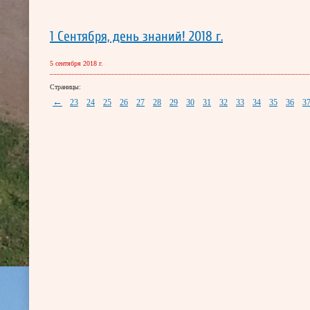
1 Сентября, день знаний! 2018 г.
5 сентября 2018 г.
Страницы:
←
23
24
25
26
27
28
29
30
31
32
33
34
35
36
3