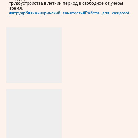
трудоустройства в летний период в свободное от учебы
время.
#ятрудрб
#зианчуринский_занятость
#Работа_для_каждого
#Все