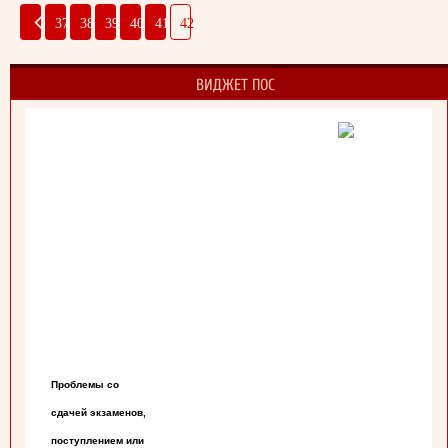
37
38
39
40
41
42
ВИДЖЕТ ПОС
Проблемы со

сдачей экзаменов,

поступлением или
