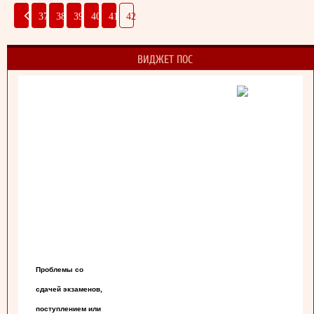
37
38
39
40
41
42
ВИДЖЕТ ПОС
Проблемы со

сдачей экзаменов,

поступлением или
