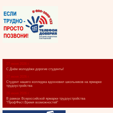
27 июня 2026 г.
С Днём молодёжи дорогие студенты!
27 июня 2026 г.
Студент нашего колледжа вдохновил школьников на ярмарке
трудоустройства
26 июня 2026 г.
В рамках Всероссийской ярмарки трудоустройства
"ПрофФест.Время возможностей"