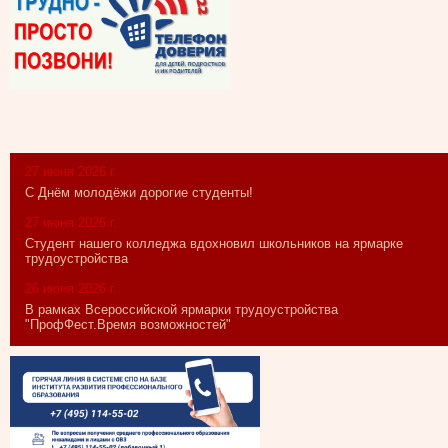
27 июня 2026 г.
С Днём молодёжи дорогие студенты!
27 июня 2026 г.
Студент нашего колледжа вдохновил школьников на ярмарке
трудоустройства
26 июня 2026 г.
В рамках Всероссийской ярмарки трудоустройства
"ПрофФест.Время возможностей"