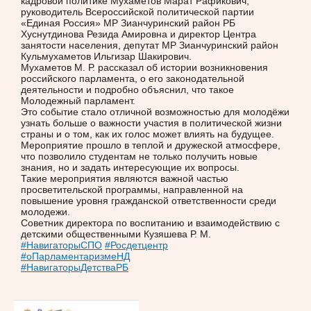
кадровой политике Мухаметов Марат Рафикович,
руководитель Всероссийской политической партии
«Единая Россия» МР Зианчуринский район РБ
Хуснутдинова Резида Амировна и директор Центра
занятости населения, депутат МР Зианчуринский район
Кульмухаметов Ильгизар Шакирович.
Мухаметов М. Р. рассказал об истории возникновения
российского парламента, о его законодательной
деятельности и подробно объяснил, что такое
Молодежный парламент.
Это событие стало отличной возможностью для молодёжи
узнать больше о важности участия в политической жизни
страны и о том, как их голос может влиять на будущее.
Мероприятие прошло в теплой и дружеской атмосфере,
что позволило студентам не только получить новые
знания, но и задать интересующие их вопросы.
Такие мероприятия являются важной частью
просветительской программы, направленной на
повышение уровня гражданской ответственности среди
молодежи.
Советник директора по воспитанию и взаимодействию с
детскими общественными Кузяшева Р. М.
#НавигаторыСПО
#Росдетцентр
#оПарламентаризмеНД
#НавигаторыДетстваРБ