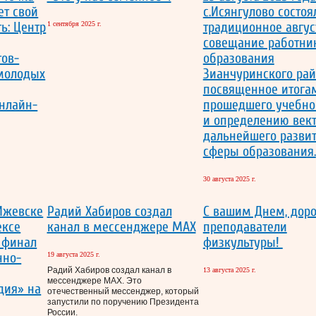
ет свой
с.Исянгулово состоя
ь: Центр
традиционное авгус
1 сентября 2025 г.
совещание работни
тов-
образования
 молодых
Зианчуринского рай
посвященное итога
нлайн-
прошедшего учебно
и определению век
дальнейшего разви
сферы образования.
30 августа 2025 г.
 Ижевске
Радий Хабиров создал
С вашим Днем, дор
ексе
канал в мессенджере MAX
преподаватели
 финал
физкультуры!
нно-
19 августа 2025 г.
Радий Хабиров создал канал в
13 августа 2025 г.
мессенджере MAX. Это
дия» на
отечественный мессенджер, который
запустили по поручению Президента
России.