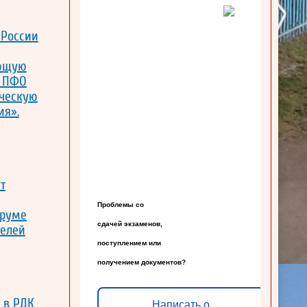
 России
ающую
в ПФО
ическую
ия».
т
Проблемы со

оруме
сдачей экзаменов,

телей
поступлением или

получением документов?
а в РДК
Написать о