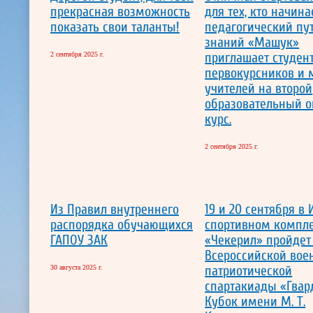
прекрасная возможность
для тех, кто начина
показать свои таланты!
педагогический пут
знаний «Машук»
приглашает студен
2 сентября 2025 г.
первокурсников и
учителей на второй
образовательный о
курс.
2 сентября 2025 г.
Из Правил внутреннего
19 и 20 сентября в
распорядка обучающихся
спортивном компл
ГАПОУ ЗАК
«Чекерил» пройдет
Всероссийской вое
патриотической
30 августа 2025 г.
спартакиады «Гвар
Кубок имени М. Т.