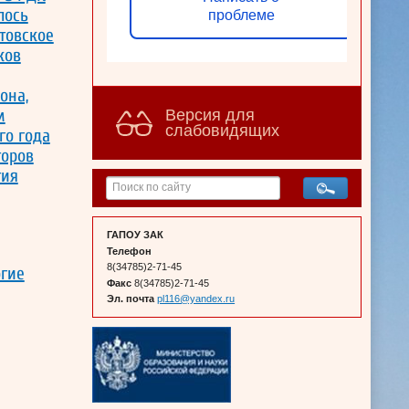
лось
проблеме
товское
ков
она,
м
Версия для
слабовидящих
го года
торов
тия
ГАПОУ ЗАК
Телефон
8(34785)2-71-45
огие
Факс
8(34785)2-71-45
Эл. почта
pl116@yandex.ru