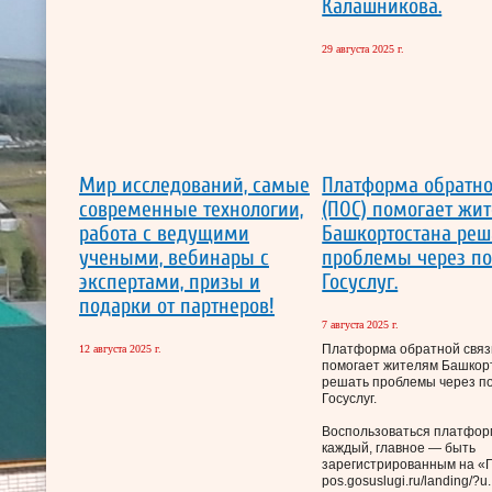
Калашникова.
29 августа 2025 г.
Мир исследований, самые
Платформа обратно
современные технологии,
(ПОС) помогает жи
работа с ведущими
Башкортостана реш
учеными, вебинары с
проблемы через по
экспертами, призы и
Госуслуг.
подарки от партнеров!
7 августа 2025 г.
Платформа обратной связ
12 августа 2025 г.
помогает жителям Башкор
решать проблемы через п
Госуслуг.
Воспользоваться платфор
каждый, главное — быть
зарегистрированным на «Г
pos.gosuslugi.ru/landing/?u..