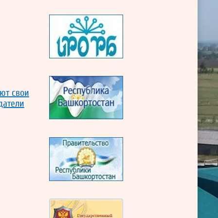
ают свои
датели