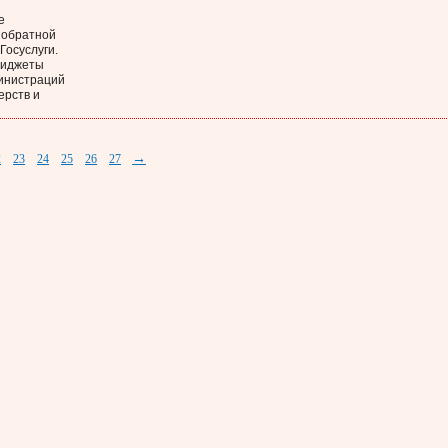
е
 обратной
Госуслуги.
виджеты
инистраций
ерств и
→
2
23
24
25
26
27