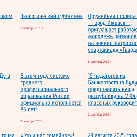
новом
Экологический субботник
Оружейная столица
– город Ижевск –
приглашает работ
5 сентября 2025 г.
молодежь регионо
на военно-патриот
спартакиаду «Гвард
5 сентября 2025 г.
Ду в
В этом году системе
19 педагогов из
среднего
Башкортостана буду
профессионального
представлять нашу
образования России
республику на V Ф
официально исполняется
классных руководи
85 лет!
2 сентября 2025 г.
2 сентября 2025 г.
 точка
«Это у нас семейное»!
29 августа 2025 год