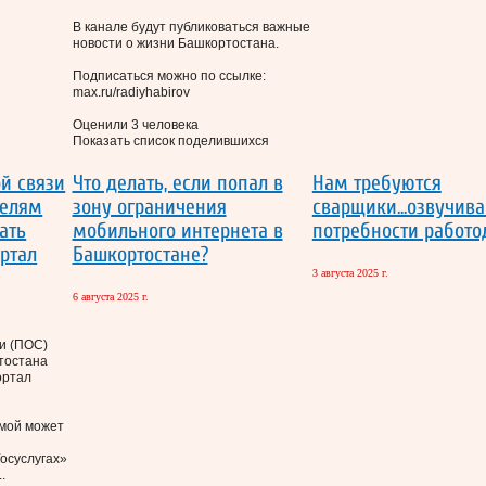
В канале будут публиковаться важные
новости о жизни Башкортостана.
Подписаться можно по ссылке:
max.ru/radiyhabirov
Оценили 3 человека
Показать список поделившихся
й связи
Что делать, если попал в
Нам требуются
телям
зону ограничения
сварщики...озвучив
ать
мобильного интернета в
потребности работо
ртал
Башкортостане?
3 августа 2025 г.
6 августа 2025 г.
и (ПОС)
тостана
ортал
мой может
осуслугах»
.