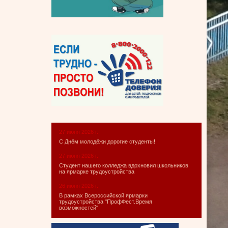
27 июня 2026 г.
С Днём молодёжи дорогие студенты!
27 июня 2026 г.
Студент нашего колледжа вдохновил школьников
на ярмарке трудоустройства
26 июня 2026 г.
В рамках Всероссийской ярмарки
трудоустройства "ПрофФест.Время
возможностей"