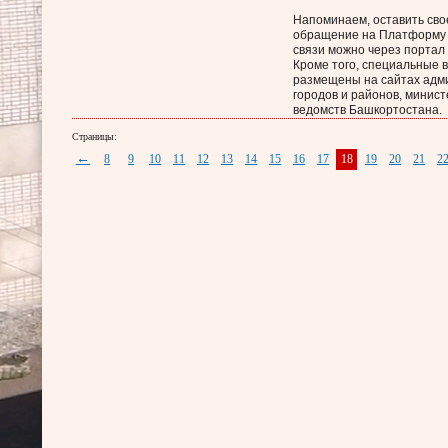
Напоминаем, оставить сво
обращение на Платформу
связи можно через портал 
Кроме того, специальные 
размещены на сайтах адм
городов и районов, минист
ведомств Башкортостана.
Страницы:
←
8
9
10
11
12
13
14
15
16
17
18
19
20
21
2