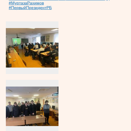
#МуртазаРахимов
#ПервыйПрезидентРБ