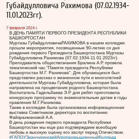
Губайдулловича Рахимова (07.02.1934-
11.01.2023гг).
7 февраля 2024 г.
В ДЕНЬ ПАМЯТИ ПЕРВОГО ПРЕЗИДЕНТА РЕСПУБЛИКИ
БАШКОРТОСТАН
Муртазы ГубайдулловичаРАХИМОВА в нашем колледже
прошли мероприятия, посвященные 90-летию со дня
рождения первого Президента Башкортостана Муртазы
Губайдулловича Рахимова (07.02.1934-11.01.2023гг).
Преподаватель обществознания Бралина А.Р. провела
тематический час "Памяти президента Республики
Башкортостан М.Г. Рахимова". Для обучающихся был
представлен рассказ о жизненном пути и многолетней
деятельности Муртазы Губайдулловича, которая была
направлена на процветание родного Башкортостана.
Воспитатель Гадельбаева Э.Р. для ребят приготовила
конкурсную программу по знаменательным датам в годы
правления М.Г.Рахимова.
Также в колледже была организована информационная
выставка Советником директора по воспитанию
Файзрахмановой А.А.
В день рождения первого президента Республики
Башкортостан мы еще раз подтверждаем всеобщую
любовь и высокую оценку его заслуг перед Отечеством.
#ГАПОУЗианчуринскийАгропромышленныйКолледд