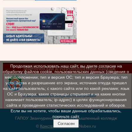
Продолжая использовать наш сайт, вы даете согласие на
ЗИАНЧУРИНСКИЙ АГРОПРОМЫШЛЕННЫЙ КОЛЛЕДЖ
обработку файлов cookie, пользовательских данных (сведения о
местоположении; тип и версия ОС; тип и версия Браузера; тип
устройства и разрешение его экрана; источник откуда пришел
на сайт пользователь; с какого сайта или по какой рекламе; язык
ОС и Браузера; какие страницы открывает и на какие кнопки
https://vk.com/gapoy_zak?from=groups
нажимает пользователь; ip-адрес) в целях функционирования
сайта и проведения статистических исследований и обзоров.
Если вы не хотите, чтобы ваши данные обрабатывались,
покиньте сайт.
ГАПОУ Зианчуринский агропромышленный колледж
Согласен
©
Конструктор сайтов
Nubex.ru