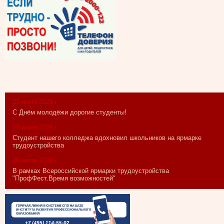
27 июня 2026 г.
С Днём молодёжи дорогие студенты!
27 июня 2026 г.
Студент нашего колледжа вдохновил школьников на ярмарке
трудоустройства
26 июня 2026 г.
В рамках Всероссийской ярмарки трудоустройства
"ПрофФест.Время возможностей"