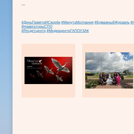
---
#ДеньПамятиИСкорби
#МинутаМолчания
#БумажныйЖуравль
#
#НавигаторыСПО
#Росдетцентр
#МедиацентрГАПОУЗАК