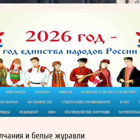
АБИТУРИЕНТУ
КОНТАКТЫ
НОВОСТИ
БЕЗОПАСНОСТЬ ДЕТЕЙ В СЕТИ ИНТЕРНЕТ
КАЯ ОБОРОНА
НАСТАВНИЧЕСТВО
СТУДЕНЧЕСКИЙ СПОРТИВНЫЙ КЛУБ
ВСОКО
МПИАДЫ
МЕДИАЦЕНТР
НОКО
ПРОТИВОДЕЙСТВИЕ КОРРУПЦИИ
ВОСПИТАТЕЛЬН
олчания и белые журавли