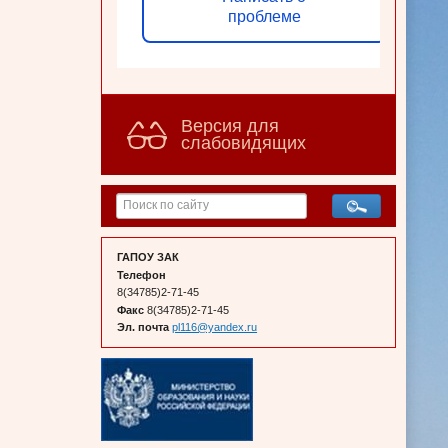
проблеме
Версия для
слабовидящих
ГАПОУ ЗАК
Телефон
8(34785)2-71-45
Факс
8(34785)2-71-45
Эл. почта
pl116@yandex.ru