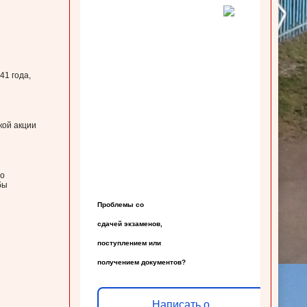
41 года,
кой акции
 о
бы
Проблемы со

сдачей экзаменов,

поступлением или

получением документов?
Написать о