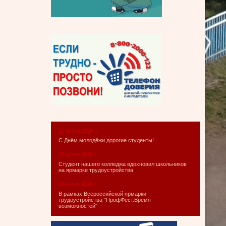
27 июня 2026 г.
С Днём молодёжи дорогие студенты!
27 июня 2026 г.
Студент нашего колледжа вдохновил школьников
на ярмарке трудоустройства
26 июня 2026 г.
В рамках Всероссийской ярмарки
трудоустройства "ПрофФест.Время
возможностей"