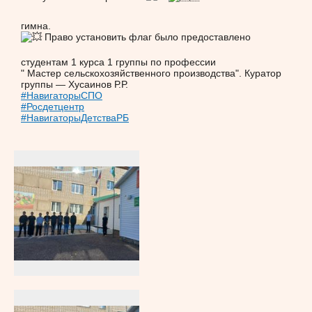
гимна.
Право установить флаг было предоставлено
студентам 1 курса 1 группы по профессии
" Мастер сельскохозяйственного производства". Куратор
группы — Хусаинов Р.Р.
#НавигаторыСПО
#Росдетцентр
#НавигаторыДетстваРБ