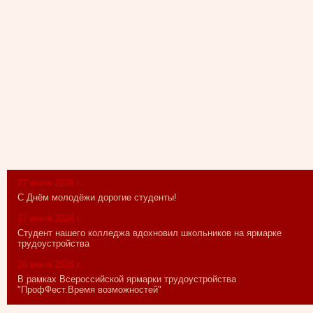
27 июня 2026 г.
С Днём молодёжи дорогие студенты!
27 июня 2026 г.
Студент нашего колледжа вдохновил школьников на ярмарке
трудоустройства
26 июня 2026 г.
В рамках Всероссийской ярмарки трудоустройства
"ПрофФест.Время возможностей"