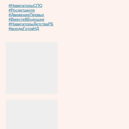
#НавигаторыСПО
#Росдетцентр
#ДвижениеПервых
#ВместеВБудущее
#НавигаторыДетстваРБ
#всегдаГотовНД