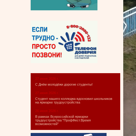
27 июня 2026 г.
С Днём молодёжи дорогие студенты!
27 июня 2026 г.
Студент нашего колледжа вдохновил школьников
на ярмарке трудоустройства
26 июня 2026 г.
В рамках Всероссийской ярмарки
трудоустройства "ПрофФест.Время
возможностей"