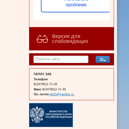
проблеме
Версия для
слабовидящих
ГАПОУ ЗАК
Телефон
8(34785)2-71-45
Факс
8(34785)2-71-45
Эл. почта
pl116@yandex.ru