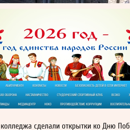
АБИТУРИЕНТУ
КОНТАКТЫ
НОВОСТИ
БЕЗОПАСНОСТЬ ДЕТЕЙ В СЕТИ ИНТЕРНЕТ
КАЯ ОБОРОНА
НАСТАВНИЧЕСТВО
СТУДЕНЧЕСКИЙ СПОРТИВНЫЙ КЛУБ
ВСОКО
МПИАДЫ
МЕДИАЦЕНТР
НОКО
ПРОТИВОДЕЙСТВИЕ КОРРУПЦИИ
ВОСПИТАТЕЛЬН
ы колледжа сделали открытки ко Дню По