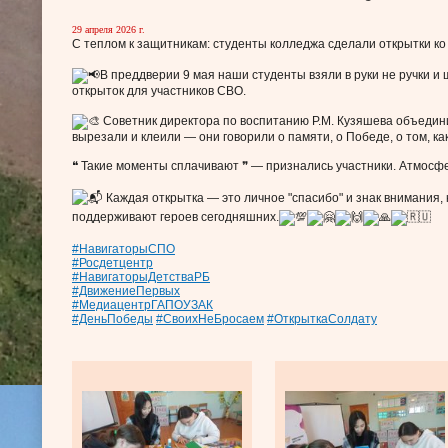
29 апреля 2026 г.
С теплом к защитникам: студенты колледжа сделали открытки 
В преддверии 9 мая наши студенты взяли в руки не ручки и 
открыток для участников СВО.
Советник директора по воспитанию Р.М. Кузяшева объедини
вырезали и клеили — они говорили о памяти, о Победе, о том, ка
❝ Такие моменты сплачивают ❞ — признались участники. Атмосфе
Каждая открытка — это личное "спасибо" и знак внимания,
поддерживают героев сегодняшних.
#НавигаторыСПО
#Росдетцентр
#НавигаторыДетстваРБ
#ДвижениеПервых
#МедиацентрГАПОУЗАК
#ДеньПобеды
#СвоихНеБросаем
#ОткрыткаСолдату