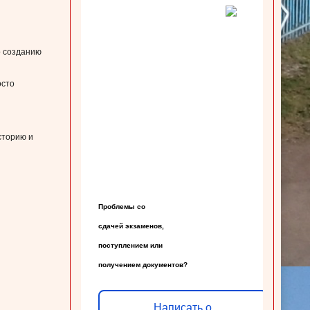
о созданию
осто
сторию и
Проблемы со

сдачей экзаменов,

поступлением или

получением документов?
Написать о