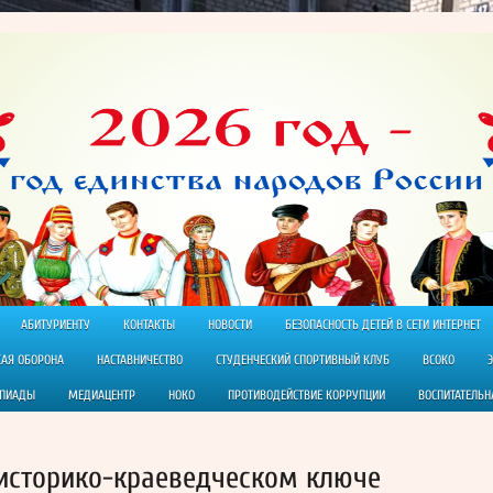
АБИТУРИЕНТУ
КОНТАКТЫ
НОВОСТИ
БЕЗОПАСНОСТЬ ДЕТЕЙ В СЕТИ ИНТЕРНЕТ
КАЯ ОБОРОНА
НАСТАВНИЧЕСТВО
СТУДЕНЧЕСКИЙ СПОРТИВНЫЙ КЛУБ
ВСОКО
МПИАДЫ
МЕДИАЦЕНТР
НОКО
ПРОТИВОДЕЙСТВИЕ КОРРУПЦИИ
ВОСПИТАТЕЛЬН
 историко-краеведческом ключе