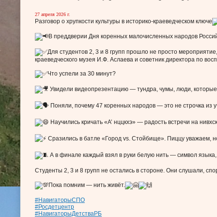
27 апреля 2026 г.
Разговор о хрупкости культуры в историко-краеведческом ключе
В преддверии Дня коренных малочисленных народов Россий
️Для студентов 2, 3 и 8 групп прошло не просто мероприятие
краеведческого музея И.Ф. Аслаева и советник директора по вос
️Что успели за 30 минут?
Увидели видеопрезентацию — тундра, чумы, люди, которые
Поняли, почему 47 коренных народов — это не строчка из 
Научились кричать «А’ нццкхэ» — радость встречи на нивхс
Сразились в батле «Город vs. Стойбище». Пиццу уважаем, н
А в финале каждый взял в руки белую нить — символ языка,
Студенты 2, 3 и 8 групп не остались в стороне. Они слушали, спо
Пока помним — нить живёт.
#НавигаторыСПО
#Росдетцентр
#НавигаторыДетстваРБ