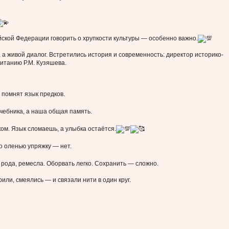
ской Федерации говорить о хрупкости культуры — особенно важно.
, а живой диалог. Встретились история и современность: директор историко-
питанию Р.М. Кузяшева.
 помнят язык предков.
учебника, а наша общая память.
ком. Язык сломаешь, а улыбка остаётся.
о оленью упряжку — нет.
 рода, ремесла. Оборвать легко. Сохранить — сложно.
рили, смеялись — и связали нити в один круг.