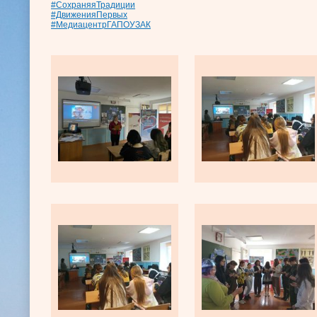
#СохраняяТрадиции
#ДвиженияПервых
#МедиацентрГАПОУЗАК