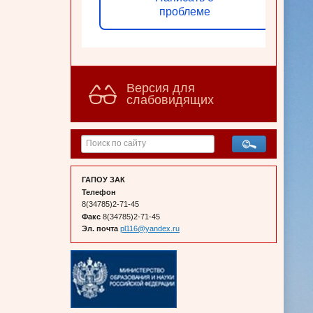
проблеме
Версия для
слабовидящих
ГАПОУ ЗАК
Телефон
8(34785)2-71-45
Факс
8(34785)2-71-45
Эл. почта
pl116@yandex.ru