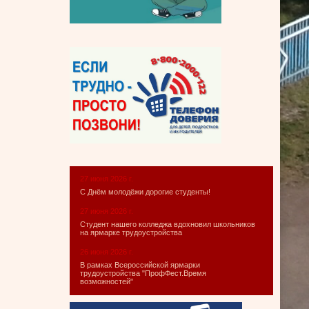
27 июня 2026 г.
С Днём молодёжи дорогие студенты!
27 июня 2026 г.
Студент нашего колледжа вдохновил школьников
на ярмарке трудоустройства
26 июня 2026 г.
В рамках Всероссийской ярмарки
трудоустройства "ПрофФест.Время
возможностей"