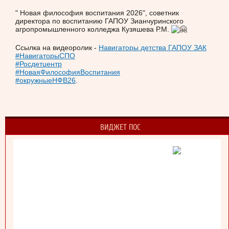
" Новая философия воспитания 2026", советник
директора по воспитанию ГАПОУ Зианчуринского
агропромышленного колледжа Кузяшева Р.М.
Ссылка на видеоролик -
Навигаторы детства ГАПОУ ЗАК
#НавигаторыСПО
#Росдетцентр
#НоваяФилософияВоспитания
#окружныеНФВ26
.
ВИДЖЕТ ПОС