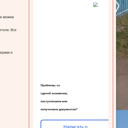
не можем
ители. Все
держки и
Проблемы со

сдачей экзаменов,

поступлением или

получением документов?
Написать о