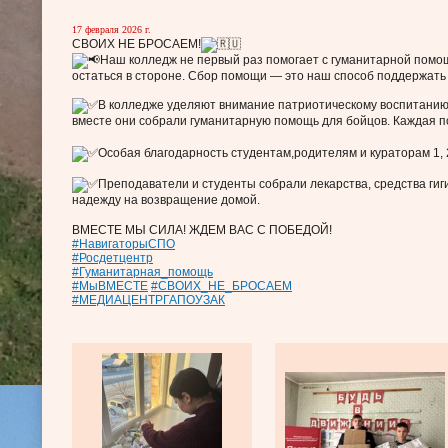
17 февраля 2026 г.
СВОИХ НЕ БРОСАЕМ!
Наш колледж не первый раз помогает с гуманитарной помо
остаться в стороне. Сбор помощи — это наш способ поддержать 
️В колледже уделяют внимание патриотическому воспитанию.
вместе они собрали гуманитарную помощь для бойцов. Каждая п
️Особая благодарность студентам,родителям и кураторам 1, 2,
️Преподаватели и студенты собрали лекарства, средства ги
надежду на возвращение домой.
ВМЕСТЕ МЫ СИЛА! ЖДЕМ ВАС С ПОБЕДОЙ!
#НавигаторыСПО
#Росдетцентр
#Гуманитарная_помощь
#МыВМЕСТЕ
#СВОИХ_НЕ_БРОСАЕМ
#МЕДИАЦЕНТРГАПОУЗАК