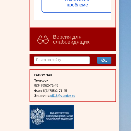
проблеме
Версия для
слабовидящих
ГАПОУ ЗАК
Телефон
8(34785)2-71-45
Факс
8(34785)2-71-45
Эл. почта
pl116@yandex.ru