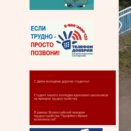
27 июня 2026 г.
С Днём молодёжи дорогие студенты!
27 июня 2026 г.
Студент нашего колледжа вдохновил школьников
на ярмарке трудоустройства
26 июня 2026 г.
В рамках Всероссийской ярмарки
трудоустройства "ПрофФест.Время
возможностей"