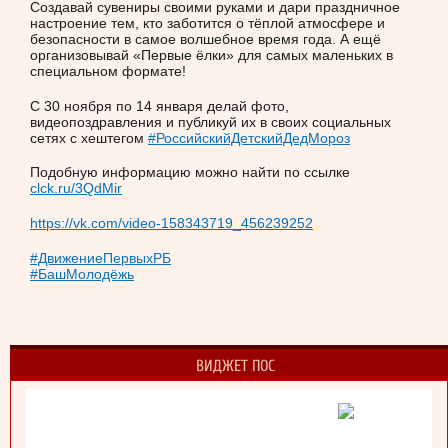
Создавай сувениры своими руками и дари праздничное
настроение тем, кто заботится о тёплой атмосфере и
безопасности в самое волшебное время года. А ещё
организовывай «Первые ёлки» для самых маленьких в
специальном формате!
С 30 ноября по 14 января делай фото,
видеопоздравления и публикуй их в своих социальных
сетях с хештегом
#РоссийскийДетскийДедМороз
Подобную информацию можно найти по ссылке
clck.ru/3QdMir
https://vk.com/video-158343719_456239252
#ДвижениеПервыхРБ
#БашМолодёжь
ВИДЖЕТ ПОС