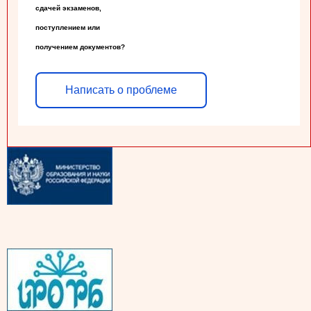
сдачей экзаменов,

поступлением или

получением документов?
Написать о проблеме