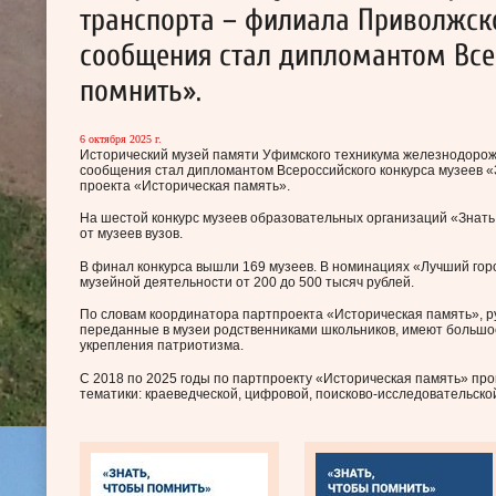
транспорта – филиала Приволжско
сообщения стал дипломантом Всер
помнить».
6 октября 2025 г.
Исторический музей памяти Уфимского техникума железнодорож
сообщения стал дипломантом Всероссийского конкурса музеев «
проекта «Историческая память».
На шестой конкурс музеев образовательных организаций «Знать, 
от музеев вузов.
В финал конкурса вышли 169 музеев. В номинациях «Лучший горо
музейной деятельности от 200 до 500 тысяч рублей.
По словам координатора партпроекта «Историческая память», р
переданные в музеи родственниками школьников, имеют большое
укрепления патриотизма.
С 2018 по 2025 годы по партпроекту «Историческая память» пр
тематики: краеведческой, цифровой, поисково-исследовательско