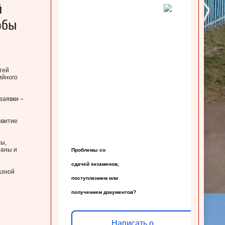
й
обы
тей
ийного
заявки –
звитие
ты,
раны и
Проблемы со

сдачей экзаменов,

азной
поступлением или

получением документов?
Написать о