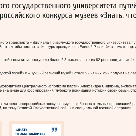
го государственного университета путе
оссийского конкурса музеев «Знать, чт
ного транспорта – филиала Приволжского государственного университета пу
Знать, чтобы помнить». Конкурс проводился «Единой Россией» в рамках парт
чтобы помнить» поступило более 2,3 тысяч заявок их 82 регионов, из них 44 
дской музей» и «Лучший сельский музей» стали 92 из них, они получат на ра
уководителя Центрального исполкома партии Александра Сидякина, экспона
 значение для формирования глубокого понимания истории своей семьи, ст
овели шесть всероссийских конкурсов музеев образовательных организаций р
й, на тему Великой Отечественной войны и специальной военной операции.