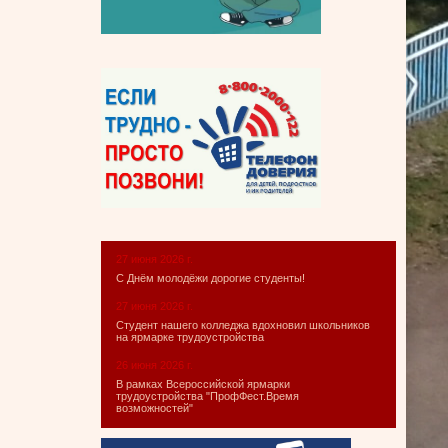
27 июня 2026 г.
С Днём молодёжи дорогие студенты!
27 июня 2026 г.
Студент нашего колледжа вдохновил школьников
на ярмарке трудоустройства
26 июня 2026 г.
В рамках Всероссийской ярмарки
трудоустройства "ПрофФест.Время
возможностей"