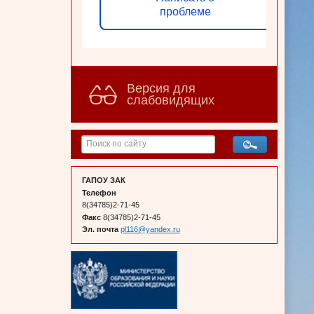
проблеме
Версия для
слабовидящих
ГАПОУ ЗАК
Телефон
8(34785)2-71-45
Факс
8(34785)2-71-45
Эл. почта
pl116@yandex.ru