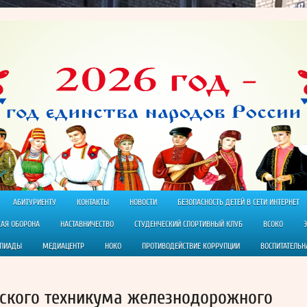
АБИТУРИЕНТУ
КОНТАКТЫ
НОВОСТИ
БЕЗОПАСНОСТЬ ДЕТЕЙ В СЕТИ ИНТЕРНЕТ
КАЯ ОБОРОНА
НАСТАВНИЧЕСТВО
СТУДЕНЧЕСКИЙ СПОРТИВНЫЙ КЛУБ
ВСОКО
МПИАДЫ
МЕДИАЦЕНТР
НОКО
ПРОТИВОДЕЙСТВИЕ КОРРУПЦИИ
ВОСПИТАТЕЛЬН
ского техникума железнодорожного