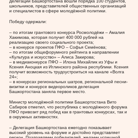
делегации Башкортостана вошли порядка 100 студентов,
школьников, представителей общественных организаций
и специалистов в сфере молодёжной политики.
Победу одержали:
– по итогам грантового конкурса Росмолодёжи – Амалия
Хакимова, которая получит 400 000 рублей на
реализацию своего социального проекта;
– в конкурсе проектов ПФО – Софья Семёнова;
– по итогам общефорумного рейтинга в направлении
«Культура и искусство» – Алиса Закирова;
– в медиаконкурсе ПФО – Илона Михайлик из Уфы и
Ксения Аноцкая из Иглинского района республики. Ксения
получит возможность трудоустроиться на канале «Волга
24»;
– в конкурсах региональных шатров, региональной песни-
визитки и конкурсе видеороликов делегация
Башкортостана заняла первое место.
Министр молодёжной политики Башкортостана Вито
Сабиров отметил, что республика с молодёжного форума
ПФО привозит ряд побед как в грантовых конкурсах, так и
в окружных активностях.
– Делегация Башкортостана ежегодно показывает
высокий уровень на форуме и достойно представляет
регион. Поздравляем победителей, желаем успешной