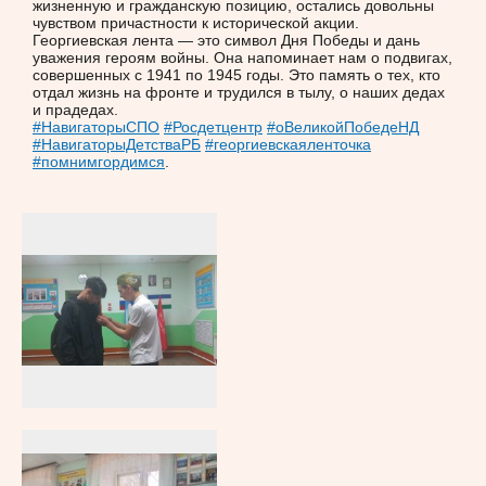
жизненную и гражданскую позицию, остались довольны
чувством причастности к исторической акции.
Георгиевская лента — это символ Дня Победы и дань
уважения героям войны. Она напоминает нам о подвигах,
совершенных с 1941 по 1945 годы. Это память о тех, кто
отдал жизнь на фронте и трудился в тылу, о наших дедах
и прадедах.
#НавигаторыСПО
#Росдетцентр
#оВеликойПобедеНД
#НавигаторыДетстваРБ
#георгиевскаяленточка
#помнимгордимся
.