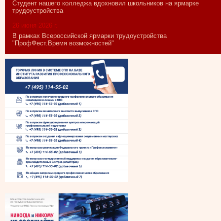
Студент нашего колледжа вдохновил школьников на ярмарке
трудоустройства
26 июня 2026 г.
В рамках Всероссийской ярмарки трудоустройства
"ПрофФест.Время возможностей"