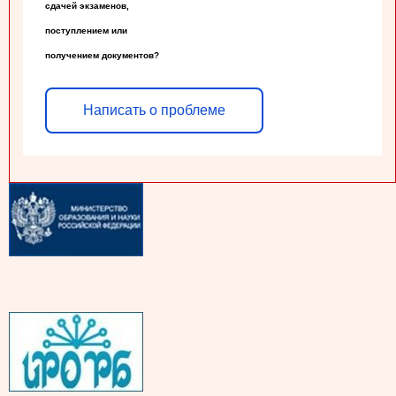
сдачей экзаменов,

поступлением или

получением документов?
Написать о проблеме