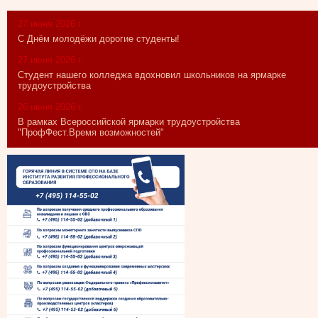
27 июня 2026 г.
С Днём молодёжи дорогие студенты!
27 июня 2026 г.
Студент нашего колледжа вдохновил школьников на ярмарке
трудоустройства
26 июня 2026 г.
В рамках Всероссийской ярмарки трудоустройства
"ПрофФест.Время возможностей"