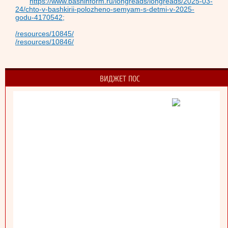
https://www.bashinform.ru/longreads/longreads/2025-03-
24/chto-v-bashkirii-polozheno-semyam-s-detmi-v-2025-
godu-4170542;
/resources/10845/
/resources/10846/
ВИДЖЕТ ПОС