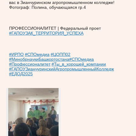
вас в Зианчуринском агропромышленном колледже!
Фотограф: Полина, обучающаяся гр.4
ПРОФЕССИОНАЛИТЕТ | Федеральный проет
#ГАПОУЗАК_ТЕРРИТОРИЯ_УСПЕХА
#ИРПО
#СПОмедиа
#ЦОПП02
#МинобрнаукиБашкортостана
#СПОмедиа
#Профессионалитет
#Ты_в_хорошей_компании
#ГАПОУЗианчуринскийАгропромышленныйКолледж
#ЕДОД2025