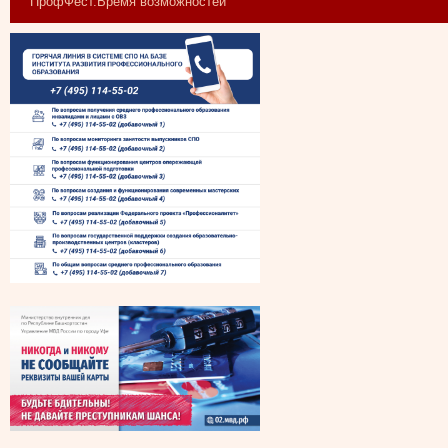
"ПрофФест.Время возможностей"